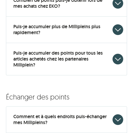
Combien de points puis-je obtenir lors de
Click
mes achats chez EKO?
to
open
Puis-je accumuler plus de Millipleins plus
Click
rapidement?
to
open
Puis-je accumuler des points pour tous les
articles achetés chez les partenaires
Click
Milliplein?
to
open
Échanger des points
Comment et à quels endroits puis-échanger
Click
mes Millipleins?
to