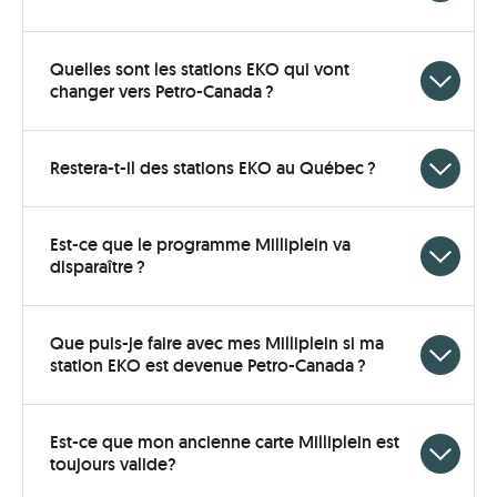
to
open
Quelles sont les stations EKO qui vont
Click
changer vers Petro-Canada ?
to
open
Click
Restera-t-il des stations EKO au Québec ?
to
open
Est-ce que le programme Milliplein va
Click
disparaître ?
to
open
Que puis-je faire avec mes Milliplein si ma
Click
station EKO est devenue Petro-Canada ?
to
open
Est-ce que mon ancienne carte Milliplein est
Click
toujours valide?
to