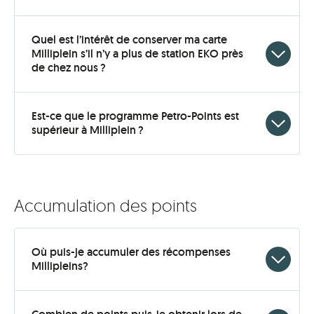
to
open
Quel est l’intérêt de conserver ma carte
Milliplein s’il n’y a plus de station EKO près
Click
de chez nous ?
to
open
Est-ce que le programme Petro-Points est
Click
supérieur à Milliplein ?
to
open
Accumulation des points
Où puis-je accumuler des récompenses
Click
Millipleins?
to
open