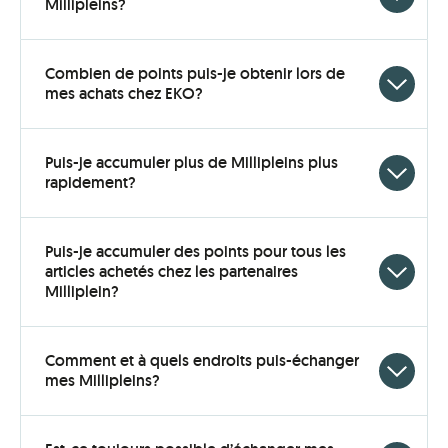
Click
Millipleins?
to
open
Combien de points puis-je obtenir lors de
Click
mes achats chez EKO?
to
open
Puis-je accumuler plus de Millipleins plus
Click
rapidement?
to
open
Puis-je accumuler des points pour tous les
articles achetés chez les partenaires
Click
Milliplein?
to
open
Comment et à quels endroits puis-échanger
Click
mes Millipleins?
to
open