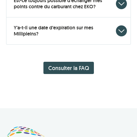
Est-ce toujours possible d’échanger mes
Click
points contre du carburant chez EKO?
to
open
Y’a-t-il une date d’expiration sur mes
Click
Millipleins?
to
open
Consulter la FAQ